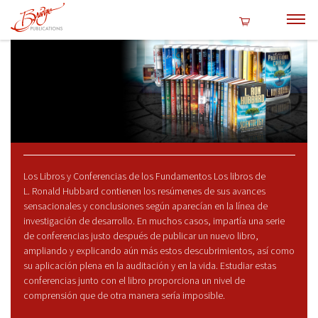
Los Libros y Conferencias de los Fundamentos Los libros de
L. Ronald Hubbard contienen los resúmenes de sus avances
sensacionales y conclusiones según aparecían en la línea de
investigación de desarrollo. En muchos casos, impartía una serie
de conferencias justo después de publicar un nuevo libro,
ampliando y explicando aún más estos descubrimientos, así como
su aplicación plena en la auditación y en la vida. Estudiar estas
conferencias junto con el libro proporciona un nivel de
comprensión que de otra manera sería imposible.