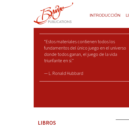
INTRODUCCIÓN
L
“Estos materiales contienen todos los
fundamentos del único juego en el universo
donde todos ganan, el juego de la vida
triunfante en sí.”
— L. Ronald Hubbard
LIBROS