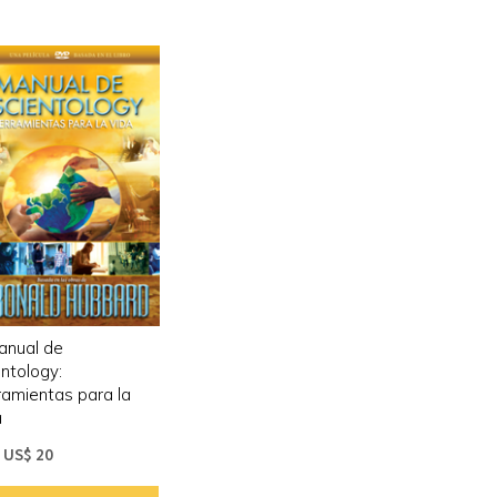
anual de
ntology:
ramientas para la
a
US$ 20
|