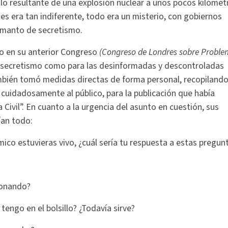
llo resultante de una explosión nuclear a unos pocos kilómet
les era tan indiferente, todo era un misterio, con gobiernos
 manto de secretismo.
to en su anterior Congreso
(Congreso de Londres sobre Proble
el secretismo como para las desinformadas y descontroladas
bién tomó medidas directas de forma personal, recopiland
 cuidadosamente al público, para la publicación que había
ivil”. En cuanto a la urgencia del asunto en cuestión, sus
ían todo:
co estuvieras vivo, ¿cuál sería tu respuesta a estas pregun
ionando?
tengo en el bolsillo? ¿Todavía sirve?