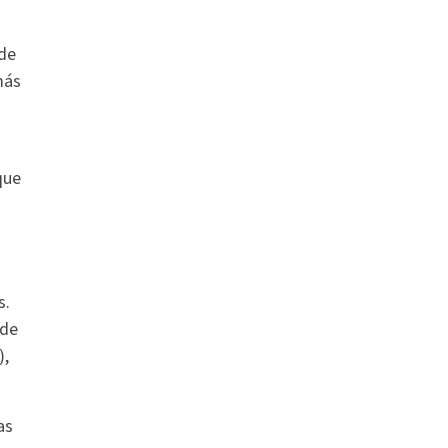
 de
más
que
s.
 de
),
as