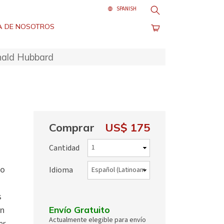
Buscar
 DE NOSOTROS
onald Hubbard
Comprar
US$ 175
Cantidad
do
Idioma
s
Envío Gratuito
an
Actualmente elegible para envío
er