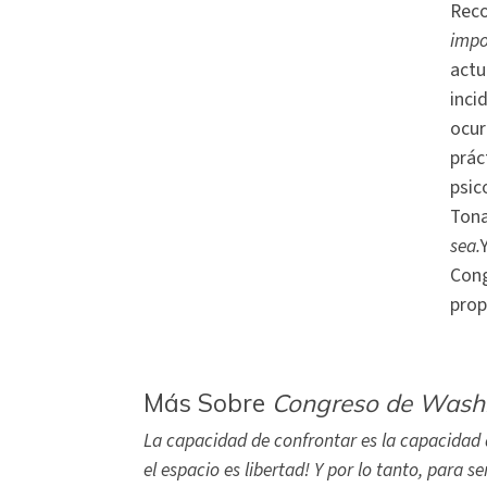
Reco
impo
actu
inci
ocur
prác
psic
Tona
sea.
Cong
prop
Más Sobre
Congreso de Washin
La capacidad de confrontar es la capacidad d
el espacio es libertad! Y por lo tanto, para s