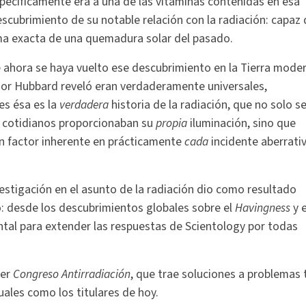
specíficamente era a una de las vitaminas contenidas en esa
descubrimiento de su notable relación con la radiación: capaz
rma exacta de una quemadura solar del pasado.
 ahora se haya vuelto ese descubrimiento en la Tierra mode
ñor Hubbard reveló eran verdaderamente universales,
es ésa es la
verdadera
historia de la radiación, que no solo s
 cotidianos proporcionaban su
propia
iluminación, sino que
un factor inherente en prácticamente
cada
incidente aberrati
vestigación en el asunto de la radiación dio como resultado
: desde los descubrimientos globales sobre el
Havingness
y e
tal para extender las respuestas de Scientology por todas
mer
Congreso Antirradiación
, que trae soluciones a problemas 
ales como los titulares de hoy.