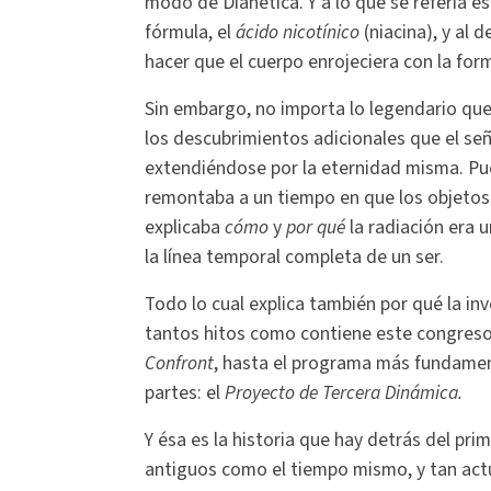
modo de Dianética. Y a lo que se refería e
fórmula, el
ácido nicotínico
(niacina), y al 
hacer que el cuerpo enrojeciera con la fo
Sin embargo, no importa lo legendario que
los descubrimientos adicionales que el se
extendiéndose por la eternidad misma. Pu
remontaba a un tiempo en que los objetos
explicaba
cómo
y
por qué
la radiación era 
la línea temporal completa de un ser.
Todo lo cual explica también por qué la in
tantos hitos como contiene este congreso
Confront
, hasta el programa más fundamen
partes: el
Proyecto de Tercera Dinámica.
Y ésa es la historia que hay detrás del pri
antiguos como el tiempo mismo, y tan actu