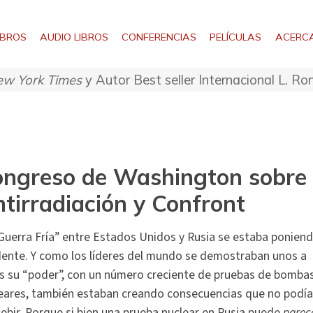
IBROS
AUDIO LIBROS
CONFERENCIAS
PELÍCULAS
ACERCA
w York Times
y Autor Best seller Internacional L. R
ngreso de Washington sobre
tirradiación y Confront
Guerra Fría” entre Estados Unidos y Rusia se estaba ponien
ente. Y como los líderes del mundo se demostraban unos a
s su “poder”, con un número creciente de pruebas de bomba
eares, también estaban creando consecuencias que no podí
ebir. Porque si bien una prueba nuclear en Rusia puede
parec