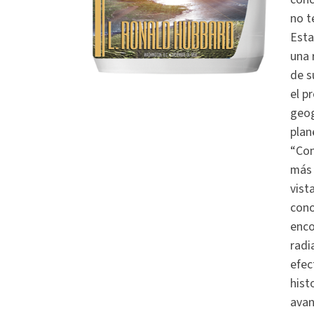
no t
Esta
una 
de s
el p
geog
plan
“Con
más 
vist
cono
enco
radi
efec
hist
avan