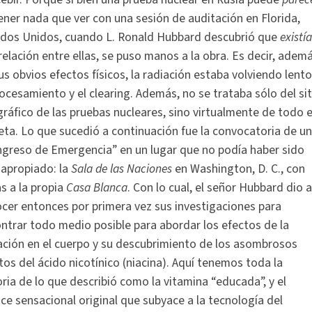
ener nada que ver con una sesión de auditación en Florida,
dos Unidos, cuando L. Ronald Hubbard descubrió que
existía
relación entre ellas, se puso manos a la obra. Es decir, adem
us obvios efectos físicos, la radiación estaba volviendo lent
rocesamiento y el clearing. Además, no se trataba sólo del sit
ráfico de las pruebas nucleares, sino virtualmente de todo e
eta. Lo que sucedió a continuación fue la convocatoria de un
greso de Emergencia” en un lugar que no podía haber sido
apropiado: la
Sala de las Naciones
en Washington, D. C., con
as a la propia
Casa Blanca
. Con lo cual, el señor Hubbard dio a
cer entonces por primera vez sus investigaciones para
ntrar todo medio posible para abordar los efectos de la
ación en el cuerpo y su descubrimiento de los asombrosos
tos del ácido nicotínico (niacina). Aquí tenemos toda la
oria de lo que describió como la vitamina “educada”, y el
ce sensacional original que subyace a la tecnología del