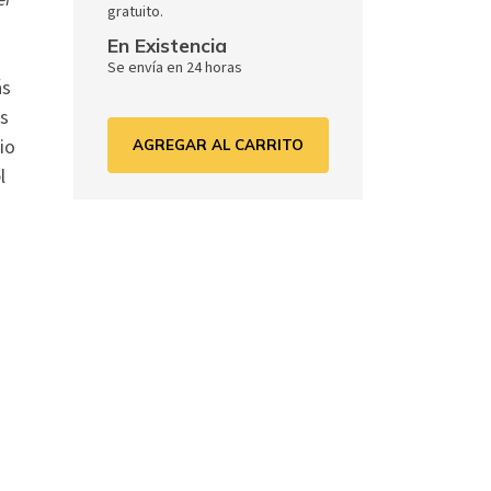
gratuito.
En Existencia
Se envía en 24 horas
ás
os
io
AGREGAR AL CARRITO
l