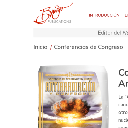
INTRODUCCIÓN
L
Editor del
Ne
Inicio
/
Conferencias de Congreso
Co
An
La “
cand
otro
nucl
conc